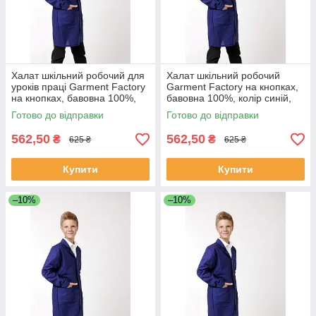
Халат шкільний робочий для
Халат шкільний робочий
уроків праці Garment Factory
Garment Factory на кнопках,
на кнопках, бавовна 100%,
бавовна 100%, колір синій,
колір синій, 46 розмір | Халат
40 розмір | Халат для труда
Готово до відправки
Готово до відправки
на працю
562,50
562,50
₴
₴
625 ₴
625 ₴
Купити
Купити
–10%
–10%