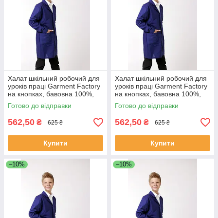
Халат шкільний робочий для
Халат шкільний робочий для
уроків праці Garment Factory
уроків праці Garment Factory
на кнопках, бавовна 100%,
на кнопках, бавовна 100%,
колір синій, 42 розмір | Халат
колір синій, 44 розмір | Халат
Готово до відправки
Готово до відправки
на працю
на працю
562,50
562,50
₴
₴
625 ₴
625 ₴
Купити
Купити
–10%
–10%