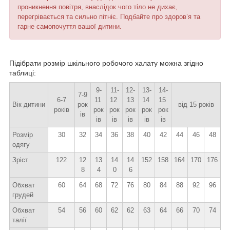
проникнення повітря, внаслідок чого тіло не дихає,
перегрівається та сильно пітніє. Подбайте про здоров’я та
гарне самопочуття вашої дитини.
Підібрати розмір шкільного робочого халату можна згідно
таблиці:
9-
11-
12-
13-
14-
7-9
6-7
11
12
13
14
15
Вік дитини
рок
від 15 років
років
рок
рок
рок
рок
рок
ів
ів
ів
ів
ів
ів
Розмір
30
32
34
36
38
40
42
44
46
48
одягу
Зріст
122
12
13
14
14
152
158
164
170
176
8
4
0
6
Обхват
60
64
68
72
76
80
84
88
92
96
грудей
Обхват
54
56
60
62
62
63
64
66
70
74
талії