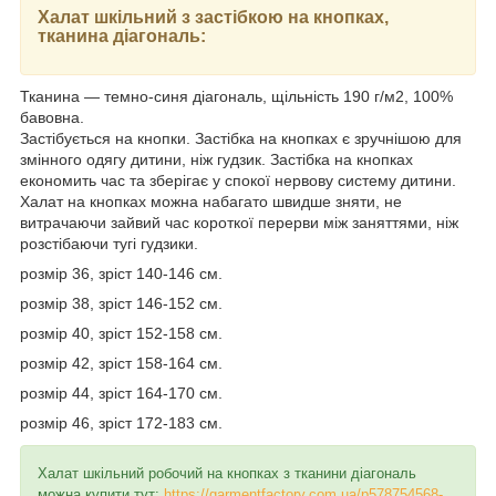
Халат шкільний з застібкою на кнопках,
тканина діагональ:
Тканина ― темно-синя діагональ, щільність 190 г/м2, 100%
бавовна.
Застібується на кнопки. Застібка на кнопках є зручнішою для
змінного одягу дитини, ніж гудзик. Застібка на кнопках
економить час та зберігає у спокої нервову систему дитини.
Халат на кнопках можна набагато швидше зняти, не
витрачаючи зайвий час короткої перерви між заняттями, ніж
розстібаючи тугі гудзики.
розмір 36, зріст 140-146 см.
розмір 38, зріст 146-152 см.
розмір 40, зріст 152-158 см.
розмір 42, зріст 158-164 см.
розмір 44, зріст 164-170 см.
розмір 46, зріст 172-183 см.
Халат шкільний робочий на кнопках з тканини діагональ
можна купити тут:
https://garmentfactory.com.ua/p578754568-