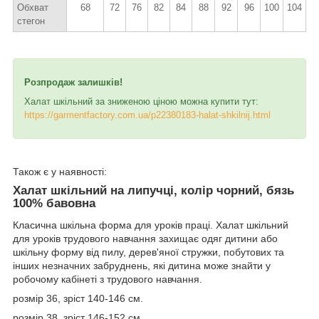
Обхват
68
72
76
82
84
88
92
96
100
104
стегон
Розпродаж залишків!
Халат шкільний за зниженою ціною можна купити тут:
https://garmentfactory.com.ua/p22380183-halat-shkilnij.html
Також є у наявності:
Халат шкільний на липучці, колір чорний, бязь
100% бавовна
Класична шкільна форма для уроків праці. Халат шкільний
для уроків трудового навчання захищає одяг дитини або
шкільну форму від пилу, дерев'яної стружки, побутових та
інших незначних забруднень, які дитина може знайти у
робочому кабінеті з трудового навчання.
розмір 36, зріст 140-146 см.
розмір 38, зріст 146-152 см.