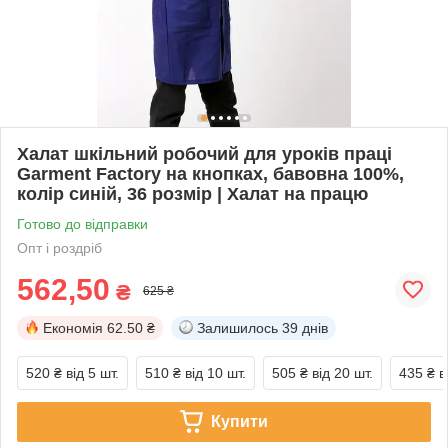
Халат шкільний робочий для уроків праці
Garment Factory на кнопках, бавовна 100%,
колір синій, 36 розмір | Халат на працю
Готово до відправки
Опт і роздріб
562,50
₴
625 ₴
Економія
62.50 ₴
Залишилось
39 днів
520 ₴
від 5 шт.
510 ₴
від 10 шт.
505 ₴
від 20 шт.
435 ₴
в
Купити