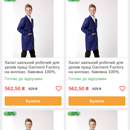
Халат шкільний робочий для
Халат шкільний робочий для
уроків праці Garment Factory
уроків праці Garment Factory
на кнопках, бавовна 100%,
на кнопках, бавовна 100%,
колір синій, 38 розмір | Халат
колір синій, 40 розмір | Халат
Готово до відправки
Готово до відправки
на працю
на працю
562,50
562,50
₴
₴
625 ₴
625 ₴
Купити
Купити
–10%
–10%