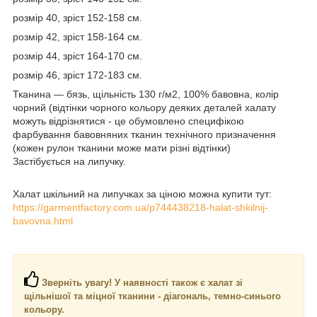
розмір 40, зріст 152-158 см.
розмір 42, зріст 158-164 см.
розмір 44, зріст 164-170 см.
розмір 46, зріст 172-183 см.
Тканина ― бязь, щільність 130 г/м2, 100% бавовна, колір
чорний (відтінки чорного кольору деяких деталей халату
можуть відрізнятися - це обумовлено специфікою
фарбування бавовняних тканин технічного призначення
(кожен рулон тканини може мати різні відтінки)
Застібується на липучку.
Халат шкільний на липучках за ціною можна купити тут:
https://garmentfactory.com.ua/p744438218-halat-shkilnij-
bavovna.html
Зверніть увагу! У наявності також є халат зі
щільнішої та міцної тканини - діагональ, темно-синього
кольору.