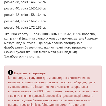
розмір 38, зріст 146-152 см.
розмір 40, зріст 152-158 см.
розмір 42, зріст 158-164 см.
розмір 44, зріст 164-170 см.
розмір 46, зріст 172-183 см.
Тканина халату ― бязь, щільність 150 г/м2, 100% бавовна,
колір синій (відтінки синього кольору деяких деталей халату
можуть відрізнятися – це обумовлено специфікою
фарбування бавовняних тканин технічного призначення
(кожен рулон тканини може мати різні відтінки)
Застібується на кнопку.
Корисна інформація!
Ми не радимо купувати дітям спецодяг з синтетичних та
напівсинтетичних технічних тканин таких як: габардин, грета,
змішана саржа, та інших тканин з часткою натуральних
волокон меншою за 80%. Речі з таких тканин, як власне і самі
тканини, значно дешевші, зносостійкі, довше зберігаються,
але мають дуже багато неприємних властивостей – як то
погана гігроскопічність (відведення вологи) та погане