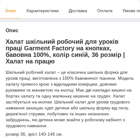
Опис
Характеристики
Доставка
Оплата
Умови п
Опис
Халат шкільний робочий для уроків
праці Garment Factory на кнопках,
бавовна 100%, колір синій, 36 розмір |
Халат на працю
Шкільний робочий халат – це класична шкільна форма для
уроків праці, виготовлена з 100% бавовняної тканини. Модель
халату прямого крою з відкладним комірцем, довгими
рукавами та манжетою на кнопці. Має дві накладні кишені на
бортах халату та одну маленьку кишеню на грудях. Халат
застібується на кнопки. Шкільний халат для уроків трудового
навчання захищає одяг дитини або шкільну форму від пилу,
дерев'яної стружки, побутових та інших незначних
забруднень, які дитина може знайти у робочому кабінеті з
трудового навчання.
розмір 36, зріст 140-146 см.