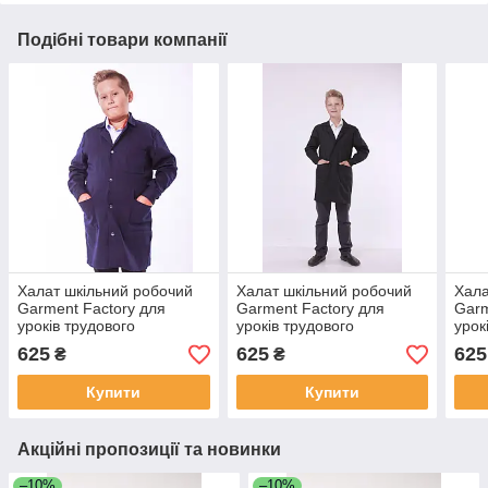
Подібні товари компанії
Халат шкільний робочий
Халат шкільний робочий
Хала
Garment Factory для
Garment Factory для
Garm
уроків трудового
уроків трудового
урок
навчання, халат на
навчання, халат на
навч
625
625
625
₴
₴
працю, тканина саржа,
працю, тканина саржа,
прац
колір синій, 40 розмір
колір чорний, 36 розмір
колі
Купити
Купити
Акційні пропозиції та новинки
–10%
–10%