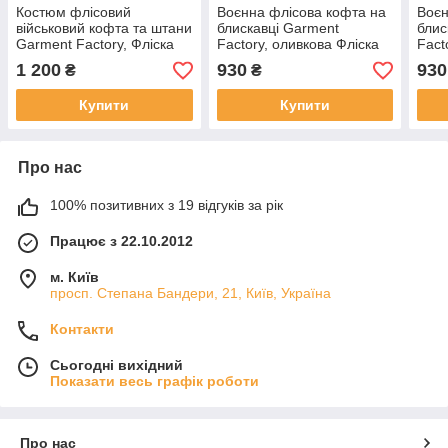
Костюм флісовий
Воєнна флісова кофта на
Воєн
військовий кофта та штани
блискавці Garment
блис
Garment Factory, Фліска
Factory, оливкова Фліска
Fact
ЗСУ Polar 260 г/м2,
ЗСУ флісова куртка
ЗСУ 
1 200
930
930
₴
₴
флісовий реглан та
тактична кофта з
такт
штани, оливковий
кишенями РОЗМІР 56 3XL
киш
Купити
Купити
Про нас
100% позитивних з 19 відгуків за рік
Працює з 22.10.2012
м. Київ
просп. Степана Бандери, 21, Київ, Україна
Контакти
Сьогодні вихідний
Показати весь графік роботи
Про нас