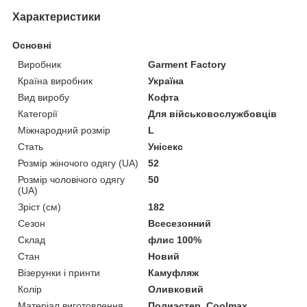
Характеристики
Основні
Виробник
Garment Factory
Країна виробник
Україна
Вид виробу
Кофта
Категорії
Для військовослужбовців
Міжнародний розмір
L
Стать
Унісекс
Розмір жіночого одягу (UA)
52
Розмір чоловічого одягу
50
(UA)
Зріст (см)
182
Сезон
Всесезонний
Склад
флис 100%
Стан
Новий
Візерунки і принти
Камуфляж
Колір
Оливковий
Матеріал виготовлення
Полиэстер, Coolmax,