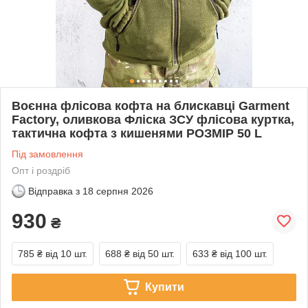
Воєнна флісова кофта на блискавці Garment
Factory, оливкова Фліска ЗСУ флісова куртка,
тактична кофта з кишенями РОЗМІР 50 L
Під замовлення
Опт і роздріб
Відправка з
18 серпня 2026
930
₴
785 ₴
від 10 шт.
688 ₴
від 50 шт.
633 ₴
від 100 шт.
Купити