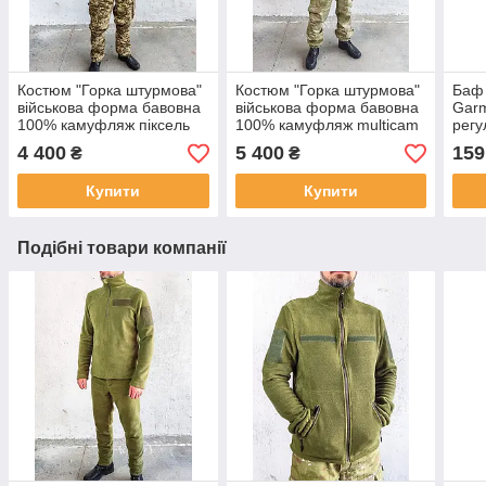
Костюм "Горка штурмова"
Костюм "Горка штурмова"
Баф 
військова форма бавовна
військова форма бавовна
Garm
100% камуфляж піксель
100% камуфляж multicam
регу
ЗСУ МM14, зріст 5/6 (176-
світлий, зріст 3/4 (170-
280 
4 400
5 400
159
₴
₴
188см) РОЗМІР 44/46
180см) РОЗМІР 52/54
хому
Купити
Купити
Подібні товари компанії