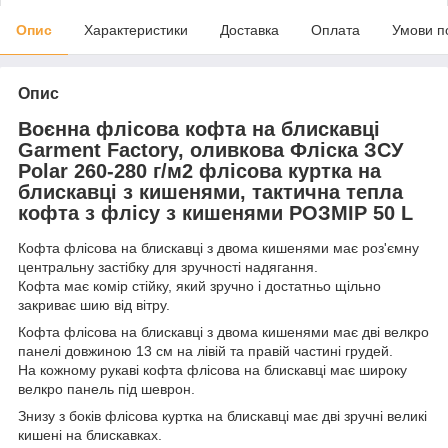
Опис
Характеристики
Доставка
Оплата
Умови п
Опис
Воєнна флісова кофта на блискавці
Garment Factory, оливкова Фліска ЗСУ
Polar 260-280 г/м2 флісова куртка на
блискавці з кишенями, тактична тепла
кофта з флісу з кишенями РОЗМІР 50 L
Кофта флісова на блискавці з двома кишенями має роз'ємну
центральну застібку для зручності надягання.
Кофта має комір стійку, який зручно і достатньо щільно
закриває шию від вітру.
Кофта флісова на блискавці з двома кишенями має дві велкро
панелі довжиною 13 см на лівій та правій частині грудей.
На кожному рукаві кофта флісова на блискавці має широку
велкро панель під шеврон.
Знизу з боків флісова куртка на блискавці має дві зручні великі
кишені на блискавках.