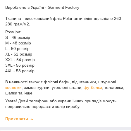
Вироблено в Україні - Garment Factory
Тканина - високоякісний фліс Polar антипілінг щільністю 260-
280 грам/м2.
Розміри:
S - 46 розмір
M - 48 розмір
L - 50 розмір
XL - 52 розмір
XXL - 54 розмір
3XL - 56 розмір
4XL - 58 розмір
В наявності також є флісові бафи, підштанники, штурмові
костюми
, зимові куртки, утеплені штани,
футболки
, толстовки,
шапки та інше
Увага! Деякі телефони або екрани інших приладів можуть
неправильно передавати колір виробу.
Приховати