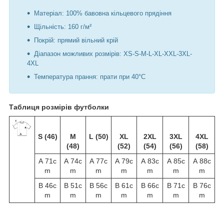
Матеріал: 100% бавовна кільцевого прядіння
Щільність: 160 г/м²
Покрій: прямий вільний крій
Діапазон можливих розмірів: XS-S-M-L-XL-XXL-3XL-
4XL
Температура прання: прати при 40°C
Таблиця розмірів футболки
S (46)
M
L (50)
XL
2XL
3XL
4XL
(48)
(52)
(54)
(56)
(58)
A 71c
A 74c
A 77c
A 79c
A 83c
A 85c
A 88c
m
m
m
m
m
m
m
B 46c
B 51c
B 56c
B 61c
B 66c
B 71c
B 76c
m
m
m
m
m
m
m