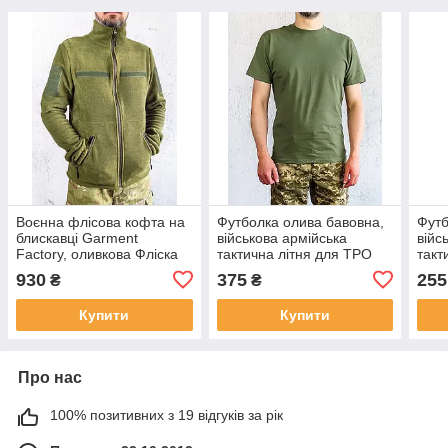
Воєнна флісова кофта на
Футболка олива бавовна,
Футб
блискавці Garment
військова армійська
війс
Factory, оливкова Фліска
тактична літня для ТРО
такт
ЗСУ флісова куртка,
ЗСУ НГУ оливкова розмір
ЗСУ 
930
375
255
₴
₴
тактична кофта з
3XL
XL
кишенями РОЗМІР 50 L
Купити
Купити
Про нас
100% позитивних з 19 відгуків за рік