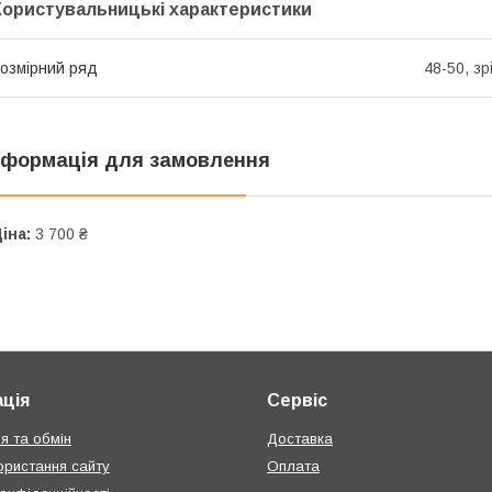
Користувальницькі характеристики
озмірний ряд
48-50, зр
нформація для замовлення
іна:
3 700 ₴
ція
Сервіс
я та обмін
Доставка
ористання сайту
Оплата