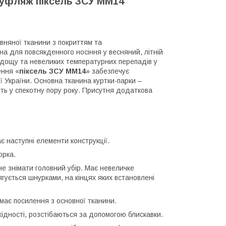
муфляж піксель ЗСУ МM14
.
вняної тканини з покриттям та
а для повсякденного носіння у весняний, літній
у, дощу та невеликих температурних перепадів у
ення «
піксель ЗСУ МM14
» забезпечує
ї України. Основна тканина куртки-парки –
ть у спекотну пору року. Присутня додаткова
є наступні елементи конструкції.
орка.
е знімати головний убір. Має невеличке
гується шнурками, на кінцях яких встановлені
, має посилення з основної тканини.
бхідності, розстібаються за допомогою блискавки.