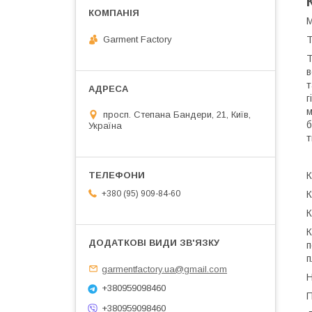
М
Т
Garment Factory
Т
в
т
г
м
просп. Степана Бандери, 21, Київ,
б
Україна
т
К
К
+380 (95) 909-84-60
К
К
п
п
garmentfactory.ua@gmail.com
Н
+380959098460
П
+380959098460