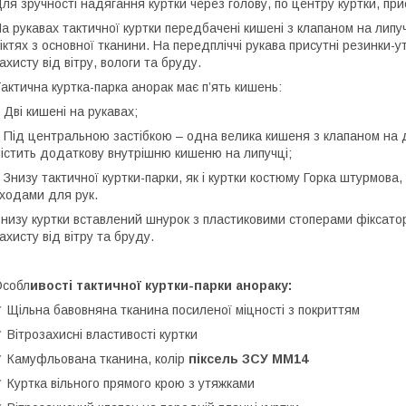
ля зручності надягання куртки через голову, по центру куртки, пр
а рукавах тактичної куртки передбачені кишені з клапаном на липу
іктях з основної тканини. На передпліччі рукава присутні резинки-
ахисту від вітру, вологи та бруду.
актична куртка-парка анорак має п’ять кишень:
 Дві кишені на рукавах;
 Під центральною застібкою – одна велика кишеня з клапаном на 
істить додаткову внутрішню кишеню на липучці;
 Знизу тактичної куртки-парки, як і куртки костюму Горка штурмова
ходами для рук.
низу куртки вставлений шнурок з пластиковими стоперами фіксатор
ахисту від вітру та бруду.
Особл
ивості тактичної куртки-парки анораку:
 Щільна бавовняна тканина посиленої міцності з покриттям
 Вітрозахисні властивості куртки
 Камуфльована тканина, колір
піксель ЗСУ МM14
 Куртка вільного прямого крою з утяжками