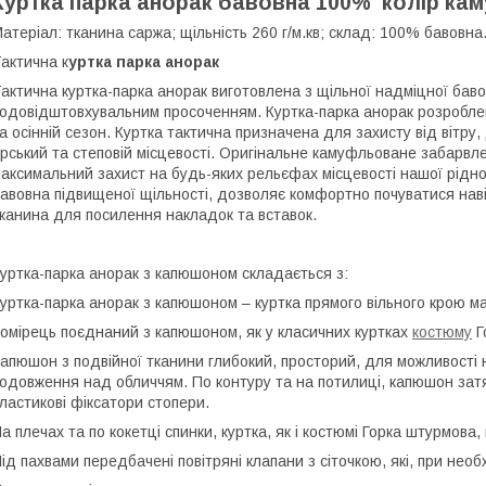
Куртка парка анорак бавовна 100% колір ка
атеріал: тканина саржа; щільність 260 г/м.кв; склад: 100% бавовна
актична к
уртка парка анорак
актична куртка-парка анорак
виготовлена з щільної надміцної баво
одовідштовхувальним просоченням. Куртка-парка анорак розроблен
а осінній сезон. Куртка тактична призначена для захисту від вітр
ірський та степовій місцевості. Оригінальне камуфльоване забарвл
аксимальний захист на будь-яких рельєфах місцевості нашої рідно
авовна підвищеної щільності, дозволяє комфортно почуватися наві
канина для посилення накладок та вставок.
уртка-парка анорак з капюшоном складається з:
уртка-парка анорак з капюшоном – куртка прямого вільного крою ма
омірець поєднаний з капюшоном, як у класичних куртках
костюму
Г
апюшон з подвійної тканини глибокий, просторий, для можливості н
одовження над обличчям. По контуру та на потилиці, капюшон затя
ластикові фіксатори стопери.
а плечах та по кокетці спинки, куртка, як і костюмі Горка штурмова
ід пахвами передбачені повітряні клапани з сіточкою, які, при нео