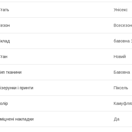
тать
Унісекс
Сезон
Всесезо
Склад
бавовна
Стан
Новий
ип тканини
Бавовна
ізерунки і принти
Піксель
олір
Камуфля
міцнені накладки
Да