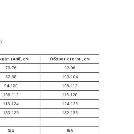
ту
ват талії, см
Обхват стегон, см
70-76
92-96
82-88
100-104
94-100
108-112
106-112
116-120
118-124
124-128
130-136
132-136
3/4
5/6