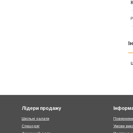
Р
І
Ц
Лідери продажу
Інформа
Шкільні халати
Поверненн
Спецодяг
Умови вик