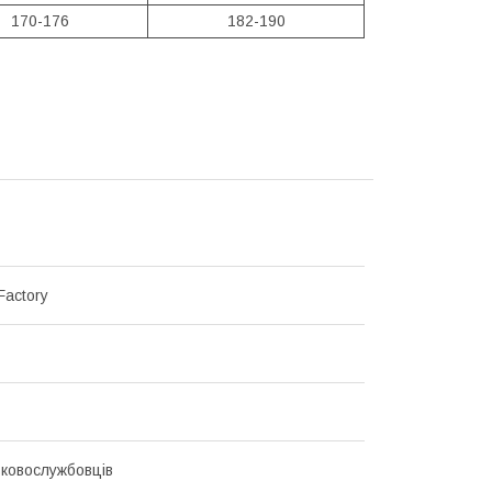
170-176
182-190
Factory
ьковослужбовців