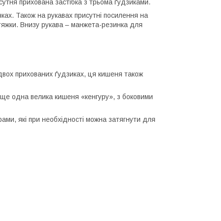
исутня прихована застібка з трьома ґудзиками.
чках. Також на рукавах присутні посилення на
утяжки. Внизу рукава – манжета-резинка для
двох прихованих ґудзиках, ця кишеня також
, ще одна велика кишеня «кенгуру», з боковими
ами, які при необхідності можна затягнути для