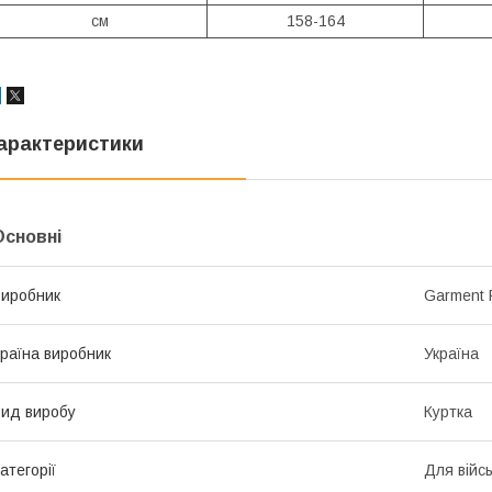
см
158-164
арактеристики
Основні
иробник
Garment 
раїна виробник
Україна
ид виробу
Куртка
атегорії
Для війс