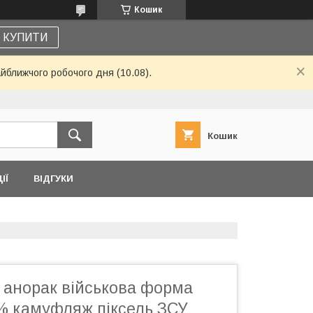
Кошик
КУПИТИ
айближчого робочого дня (10.08).
Кошик
ІЇ
ВІДГУКИ
 анорак військова форма
% камуфляж піксель ЗСУ