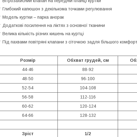
 Вітрозахисний клапан на передній планці куртки
 Глибокий капюшон з декількома точками регулювання
 Модель куртки – парка анорак
 Додаткові посилення на ліктях з основної тканини
 Велика кількість різних кишень на куртці
 Під пахвами повітряні клапани з сіточкою задля більшого комфор
Розмір
Обхват грудей, см
Обх
44-46
88-92
48-50
96-100
52-54
104-108
56-58
112-116
60-62
120-124
64-66
128-132
Зріст
1/2