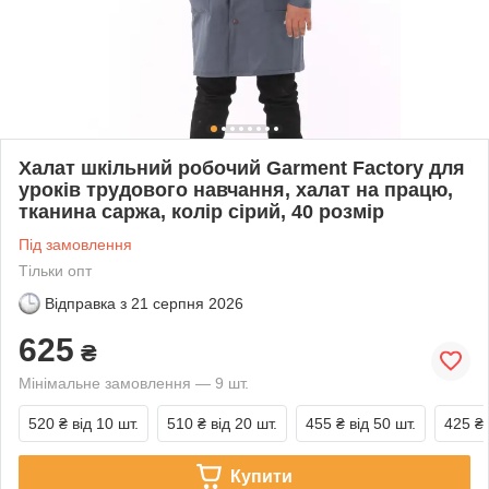
Халат шкільний робочий Garment Factory для
уроків трудового навчання, халат на працю,
тканина саржа, колір сірий, 40 розмір
Під замовлення
Тільки опт
Відправка з
21 серпня 2026
625
₴
Мінімальне замовлення — 9 шт.
520 ₴
від 10 шт.
510 ₴
від 20 шт.
455 ₴
від 50 шт.
425 ₴
Купити