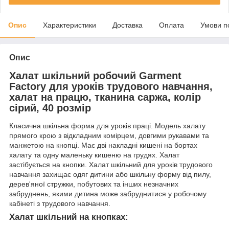
Опис
Характеристики
Доставка
Оплата
Умови п
Опис
Халат шкільний робочий Garment
Factory для уроків трудового навчання,
халат на працю, тканина саржа, колір
сірий, 40 розмір
Класична шкільна форма для уроків праці. Модель халату
прямого крою з відкладним комірцем, довгими рукавами та
манжетою на кнопці. Має дві накладні кишені на бортах
халату та одну маленьку кишеню на грудях. Халат
застібується на кнопки. Халат шкільний для уроків трудового
навчання захищає одяг дитини або шкільну форму від пилу,
дерев'яної стружки, побутових та інших незначних
забруднень, якими дитина може забруднитися у робочому
кабінеті з трудового навчання.
Халат шкільний на кнопках: