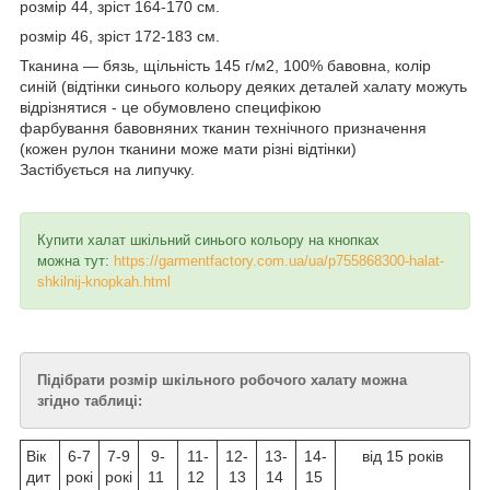
розмір 44, зріст 164-170 см.
розмір 46, зріст 172-183 см.
Тканина ― бязь, щільність 145 г/м2, 100% бавовна, колір
синій (відтінки синього кольору деяких деталей халату можуть
відрізнятися - це обумовлено специфікою
фарбування бавовняних тканин технічного призначення
(кожен рулон тканини може мати різні відтінки)
Застібується на липучку.
Купити халат шкільний синього кольору на кнопках
можна тут:
https://garmentfactory.com.ua/ua/p755868300-halat-
shkilnij-knopkah.html
Підібрати розмір шкільного робочого халату можна
згідно таблиці:
Вік
6-7
7-9
9-
11-
12-
13-
14-
від 15 років
дит
рокі
рокі
11
12
13
14
15