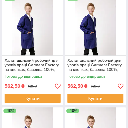
Халат шкільний робочий для
Халат шкільний робочий для
уроків праці Garment Factory
уроків праці Garment Factory
на кнопках, бавовна 100%,
на кнопках, бавовна 100%,
колір синій, 36 розмір | Халат
колір синій, 38 розмір | Халат
Готово до відправки
Готово до відправки
на працю
на працю
562,50
562,50
₴
₴
625 ₴
625 ₴
Купити
Купити
–10%
–10%