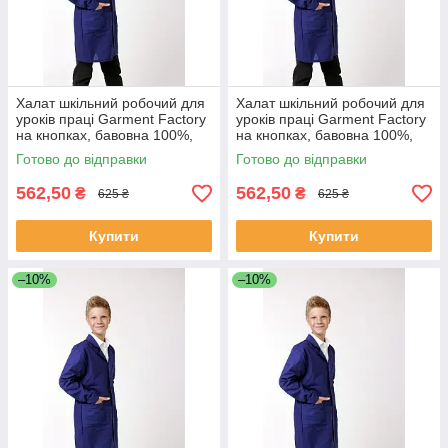
Халат шкільний робочий для
Халат шкільний робочий для
уроків праці Garment Factory
уроків праці Garment Factory
на кнопках, бавовна 100%,
на кнопках, бавовна 100%,
колір синій, 44 розмір | Халат
колір синій, 46 розмір | Халат
Готово до відправки
Готово до відправки
на працю
на працю
562,50
562,50
₴
₴
625 ₴
625 ₴
Купити
Купити
–10%
–10%