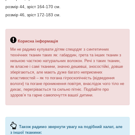
розмір 44, зріст 164-170 см.
розмір 46, зріст 172-183 см.
Корисна інформація
Ми не радимо купувати дітям спецодяг з синтетичних
технічних тканин таких як: габардин, грета та інших тканин з
низькою часткою натуральних волокон. Речі з таких тканин,
як власне і самі тканини, значно дешевші, зносостійкі, довше
зберігаються, але мають дуже багато неприємних
властивостей – як то погана гігроскопічність (відведення
вологи) та погане проникнення повітря, внаслідок чого тіло не
дихає, перегрівається та сильно пітніє. Подбайте про
здоров’я та гарне самопочуття вашої дитини.
Також радимо звернути увагу на подібний халат, але
з іншої тканини: