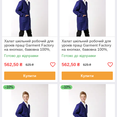
Халат шкільний робочий для
Халат шкільний робочий для
уроків праці Garment Factory
уроків праці Garment Factory
на кнопках, бавовна 100%,
на кнопках, бавовна 100%,
колір синій, 40 розмір | Халат
колір синій, 42 розмір | Халат
Готово до відправки
Готово до відправки
на працю
на працю
562,50
562,50
₴
₴
625 ₴
625 ₴
Купити
Купити
–10%
–10%