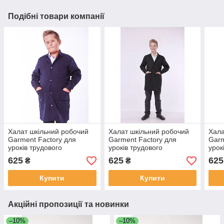
Подібні товари компанії
Халат шкільний робочий
Халат шкільний робочий
Хала
Garment Factory для
Garment Factory для
Garm
уроків трудового
уроків трудового
урок
навчання, халат на
навчання, халат на
навч
625
625
625
₴
₴
працю, тканина саржа,
працю, тканина саржа,
прац
колір синій, 40 розмір
колір чорний, 36 розмір
колі
Купити
Купити
Акційні пропозиції та новинки
–10%
–10%