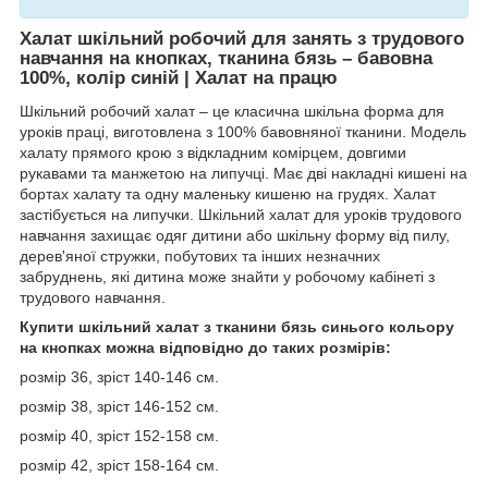
Халат шкільний робочий для занять з трудового
навчання на кнопках, тканина бязь – бавовна
100%, колір синій
| Халат на працю
Шкільний робочий халат – це класична шкільна форма для
уроків праці, виготовлена з 100% бавовняної тканини. Модель
халату прямого крою з відкладним комірцем, довгими
рукавами та манжетою на липучці. Має дві накладні кишені на
бортах халату та одну маленьку кишеню на грудях. Халат
застібується на липучки. Шкільний халат для уроків трудового
навчання захищає одяг дитини або шкільну форму від пилу,
дерев'яної стружки, побутових та інших незначних
забруднень, які дитина може знайти у робочому кабінеті з
трудового навчання.
Купити шкільний халат з тканини бязь синього кольору
на кнопках можна відповідно до таких розмірів:
розмір 36, зріст 140-146 см.
розмір 38, зріст 146-152 см.
розмір 40, зріст 152-158 см.
розмір 42, зріст 158-164 см.