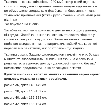
Тканина ― саржа, щільність - 240 г/м2, колір сірий (відтінки
сірого кольору деяких деталей халату можуть відрізнятися –
це обумовлено специфікою фарбування бавовняних тканин
технічного призначення (кожен рулон тканини може мати різні
відтінки)
Застібується на кнопки.
Застібка на кнопках є зручнішою для змінного одягу дитини,
ніж гудзик. Застібка на кнопках економить час та зберігає у
спокої нервову систему дитини. Халат на кнопках можна
набагато швидше зняти, не витрачаючи зайвий час короткої
перерви між заняттями, ніж розстібаючи тугі гудзики.
Тканина саржа. Завдяки диагональному плетінню має більшу
міцність та зносостійкість ніж бязь. Ця тканина є близьким
родичем всім відомого деніму - джинсової тканини, без якої
неможливо представити наше повсякденне життя.
Купити шкільний халат на кнопках з тканини саржа сірого
кольору, можна за такими розмірами:
розмір 36, зріст 140-146 см.
розмір 38, зріст 146-152 см.
розмір 40, зріст 152-158 см.
розмір 42, зріст 158-164 см.