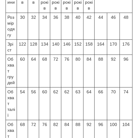
ини
в
в
рокі
рокі
рокі
рокі
рокі
в
в
в
в
в
Роз
30
32
34
36
38
40
42
44
46
48
мір
одя
гу
Зрі
122
128
134
140
146
152
158
164
170
176
ст
Об
60
64
68
72
76
80
84
88
92
96
хва
т
гру
дей
Об
54
56
60
62
62
63
64
66
70
74
хва
т
талі
ї
Об
68
72
76
82
84
88
92
96
100
104
хва
т