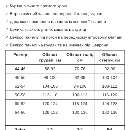
✓ Куртка вільного прямого крою
✓ Вітрозахисний клапан на передній планці куртки
✓ Додаткові посилення на ліктях із основної тканини
✓ Велика кількість різних кишень на куртці
✓ Велкро панель під погон на передньом
у
вітровом
у клапані
✓ Велкро панелі на грудях та на рукавах під шеврони
Розмір
Обхват
Обхват талії,
Обхват
грудей, см
см
стегон, см
44-46
88-92
70-76
92-96
48-50
96-100
82-88
100-104
52-54
104-108
94-100
108-112
56-58
112-116
106-112
116-120
60-62
120-124
118-124
124-128
64-66
128-132
130-136
132-136
Зріст
1/2
3/4
5/6