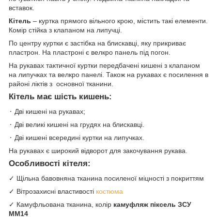
вставок.
Кітель
– куртка прямого вільного крою, містить такі елементи.
Комір стійка з клапаном на липучці.
По центру куртки є застібка на блискавці, яку прикриває
пластрон.
На пластроні є велкро панель під погон.
На рукавах тактичної куртки передбачені кишені з клапаном
на липучках та велкро панелі.
Також на рукавах є посилення в
районі ліктів з основної тканини.
Кітель має шість кишень:
⬝ Дві кишені на рукавах;
⬝ Дві великі кишені на грудях на блискавці.
⬝ Дві кишені всередині куртки на липучках.
На рукавах є широкий відворот для закочування рукава.
Особливості кітеля:
✓ Щільна бавовняна тканина посиленої міцності з покриттям
✓ Вітрозахисні властивості
костюма
✓ Камуфльована тканина, колір
камуфляж піксель ЗСУ
МM14