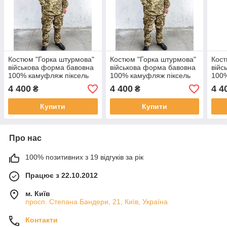
Костюм "Горка штурмова"
Костюм "Горка штурмова"
Кост
військова форма бавовна
військова форма бавовна
війс
100% камуфляж піксель
100% камуфляж піксель
100%
ЗСУ МM14, зріст 3/4 (170-
ЗСУ МM14, зріст 5/6 (176-
ЗСУ 
4 400
4 400
4 4
₴
₴
180см) РОЗМІР 56/58
188см) РОЗМІР 52/54
188с
Купити
Купити
Про нас
100% позитивних з 19 відгуків за рік
Працює з 22.10.2012
м. Київ
просп. Степана Бандери, 21, Київ, Україна
Контакти