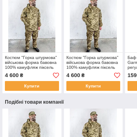
Костюм "Горка штурмова"
Костюм "Горка штурмова"
Баф 
військова форма бавовна
військова форма бавовна
Garm
100% камуфляж піксель
100% камуфляж піксель
регу
ЗСУ МM14, зріст 5/6 (176-
ЗСУ МM14, зріст 5/6 (176-
280 
4 600
4 600
159
₴
₴
188см) РОЗМІР 60/62
188см) РОЗМІР 64/66
хому
Купити
Купити
Подібні товари компанії