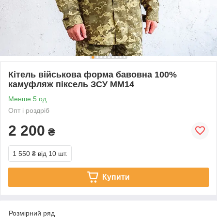
Кітель військова форма бавовна 100%
камуфляж піксель ЗСУ МM14
Менше 5 од.
Опт і роздріб
2 200
₴
1 550 ₴
від 10 шт.
Купити
Розмірний ряд