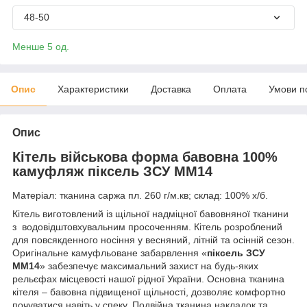
48-50
Менше 5 од.
Опис
Характеристики
Доставка
Оплата
Умови п
Опис
Кітель військова форма бавовна 100%
камуфляж
піксель ЗСУ МM14
Матеріал: тканина саржа пл.
260 г/м.кв;
склад: 100% х/б.
Кітель виготовлений із щільної надміцної бавовняної тканини
з водовідштовхувальним просоченням.
Кітель розроблений
для повсякденного носіння у весняний, літній та осінній сезон.
Оригінальне камуфльоване забарвлення «
піксель ЗСУ
МM14
» забезпечує максимальний захист на будь-яких
рельєфах місцевості нашої рідної України.
Основна тканина
кітеля – бавовна підвищеної щільності, дозволяє комфортно
почуватися навіть у спеку.
Подвійна тканина накладок та