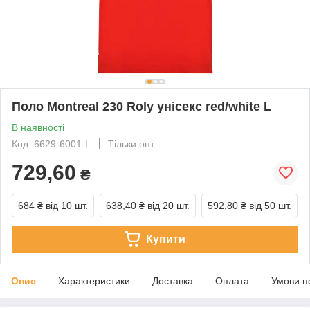
Поло Montreal 230 Roly унісекс red/white L
В наявності
Код: 6629-6001-L
Тільки опт
729,60
₴
684 ₴
від 10 шт.
638,40 ₴
від 20 шт.
592,80 ₴
від 50 шт.
Купити
Опис
Характеристики
Доставка
Оплата
Умови п