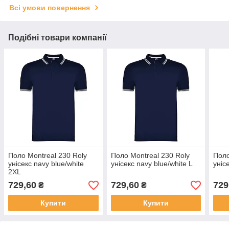
Всі умови повернення
Подібні товари компанії
Поло Montreal 230 Roly
Поло Montreal 230 Roly
Поло
унісекс navy blue/white
унісекс navy blue/white L
уніс
2XL
729,60
729,60
729
₴
₴
Купити
Купити