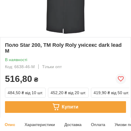
Поло Star 200, TM Roly Roly унісекс dark lead
M
В наявності
Код: 6638-46-M
Тільки опт
516,80
₴
484,50 ₴
від 10 шт.
452,20 ₴
від 20 шт.
419,90 ₴
від 50 шт.
Купити
Опис
Характеристики
Доставка
Оплата
Умови п