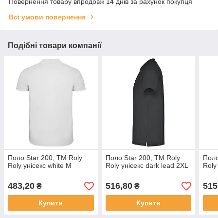
Повернення товару впродовж 14 днів за рахунок покупця
Всі умови повернення
Подібні товари компанії
Поло Star 200, TM Roly
Поло Star 200, TM Roly
Поло
Roly унісекс white M
Roly унісекс dark lead 2XL
Roly
483,20
516,80
515
₴
₴
Купити
Купити