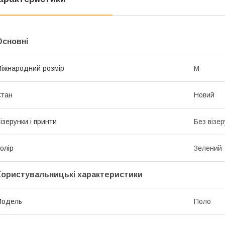
Основні
іжнародний розмір
M
Стан
Новий
ізерунки і принти
Без візер
олір
Зелений
Користувальницькі характеристики
Мoдель
Поло