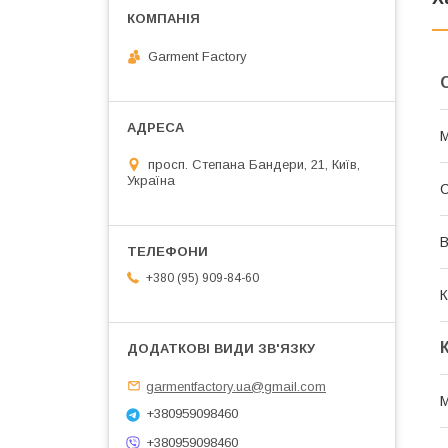
Garment Factory
М
просп. Степана Бандери, 21, Київ,
Україна
В
+380 (95) 909-84-60
К
garmentfactory.ua@gmail.com
+380959098460
+380959098460