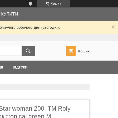
Кошик
КУПИТИ
ближчого робочого дня (сьогодні).
Кошик
ІЇ
ВІДГУКИ
Star woman 200, TM Roly
к tropical green M