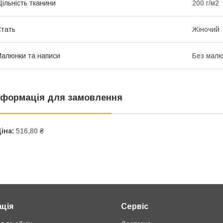
ільність тканини
200 г/м2
тать
Жіночий
алюнки та написи
Без малю
нформація для замовлення
іна:
516,80 ₴
ція
Сервіс