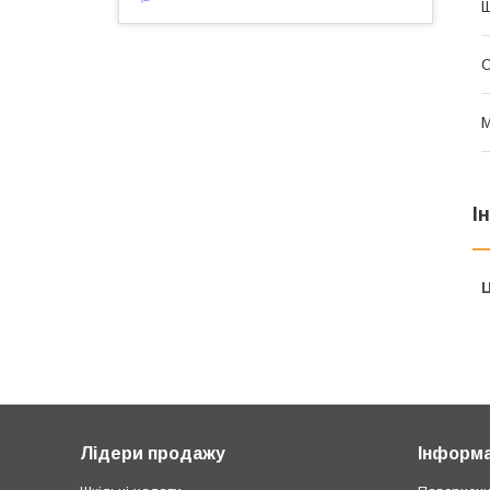
Щ
С
М
І
Ц
Лідери продажу
Інформа