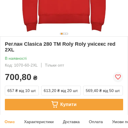
Реглан Clasica 280 ТМ Roly Roly унісекс red
2XL
В наявності
Код: 1070-60-2XL
Тільки опт
700,80
₴
657 ₴
від 10 шт.
613,20 ₴
від 20 шт.
569,40 ₴
від 50 шт.
Купити
Опис
Характеристики
Доставка
Оплата
Умови п