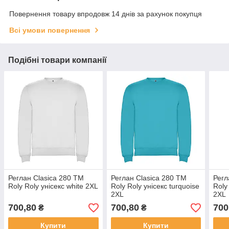
Повернення товару впродовж 14 днів за рахунок покупця
Всі умови повернення
Подібні товари компанії
Реглан Clasica 280 ТМ
Реглан Clasica 280 ТМ
Регл
Roly Roly унісекс white 2XL
Roly Roly унісекс turquoise
Roly
2XL
2XL
700,80
700,80
700
₴
₴
Купити
Купити