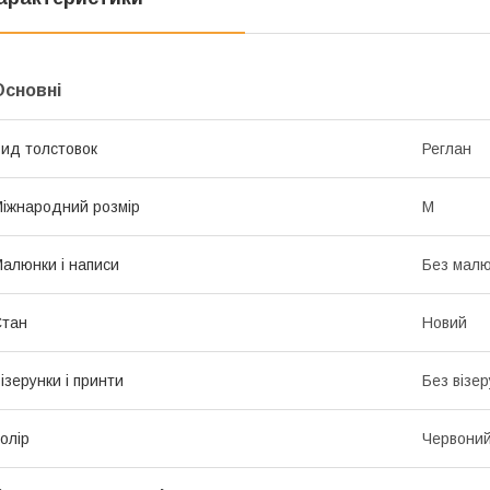
Основні
ид толстовок
Реглан
іжнародний розмір
M
алюнки і написи
Без малюн
Стан
Новий
ізерунки і принти
Без візер
олір
Червони