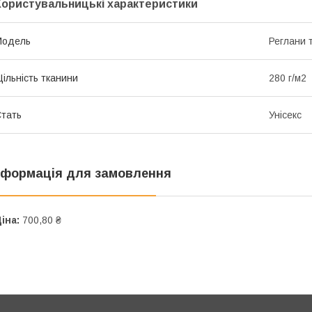
Користувальницькі характеристики
Мoдель
Реглани 
ільність тканини
280 г/м2
тать
Унісекс
нформація для замовлення
іна:
700,80 ₴