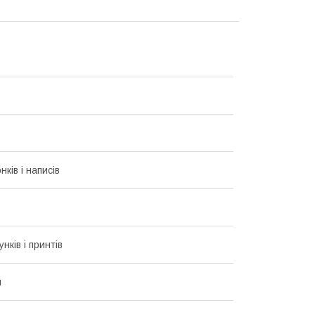
ків і написів
унків і принтів
й