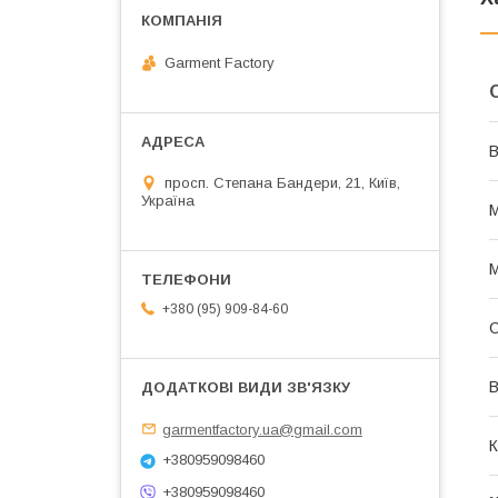
Garment Factory
В
просп. Степана Бандери, 21, Київ,
Україна
М
М
+380 (95) 909-84-60
В
garmentfactory.ua@gmail.com
К
+380959098460
+380959098460