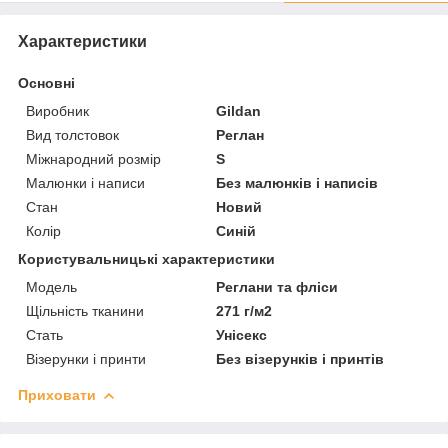
Характеристики
Основні
Виробник
Gildan
Вид толстовок
Реглан
Міжнародний розмір
S
Малюнки і написи
Без малюнків і написів
Стан
Новий
Колір
Синій
Користувальницькі характеристики
Мoдель
Реглани та фліси
Щільність тканини
271 г/м2
Стать
Унісекс
Візерунки і принти
Без візерунків і принтів
Приховати