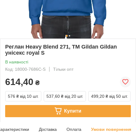
Реглан Heavy Blend 271, TM Gildan Gildan
унісекс royal S
В наявності
Код: 18000-7686C-S
Тільки опт
614,40
₴
576 ₴
від 10 шт.
537,60 ₴
від 20 шт.
499,20 ₴
від 50 шт.
Купити
арактеристики
Доставка
Оплата
Умови повернення