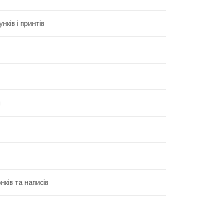
унків і принтів
и
нків та написів