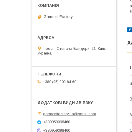
к
о
Л
Garment Factory
Х
просп. Степана Бандери, 21, Київ,
Україна
+380 (95) 909-84-60
В
В
garmentfactory.ua@gmail.com
М
+380959098460
+380959098460