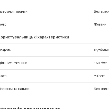
ізерунки і принти
Без візер
олір
Жовтий
Користувальницькі характеристики
Мoдель
Футболк
ільність тканини
160 г/м2
тать
Унісекс
алюнки та написи
Без малю