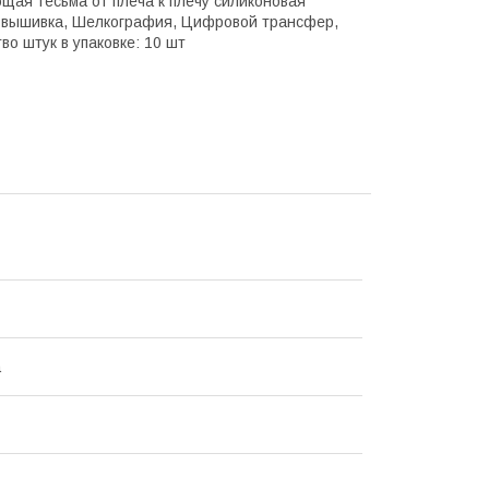
ющая тесьма от плеча к плечу силиконовая
, вышивка, Шелкография, Цифровой трансфер,
о штук в упаковке: 10 шт
а