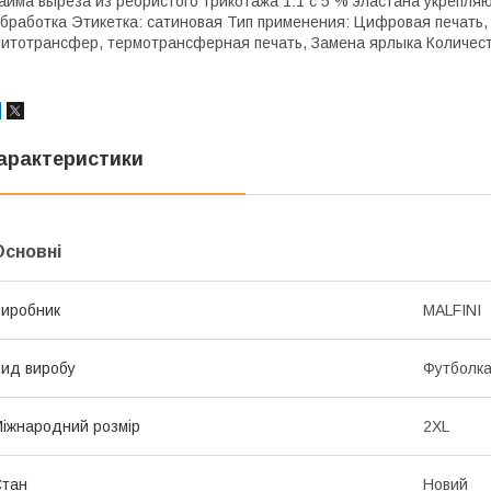
айма выреза из ребристого трикотажа 1:1 с 5 % эластана укрепля
бработка Этикетка: сатиновая Тип применения: Цифровая печать
итотрансфер, термотрансферная печать, Замена ярлыка Количеств
арактеристики
Основні
иробник
MALFINI
ид виробу
Футболк
іжнародний розмір
2XL
Стан
Новий