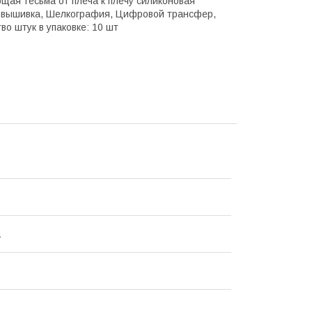
ющая тесьма от плеча к плечу силиконовая
, вышивка, Шелкография, Цифровой трансфер,
о штук в упаковке: 10 шт
а