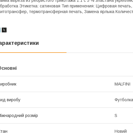
айма выреза из ребристого трикотажа 1:1 с 5 % эластана укрепля
бработка Этикетка: сатиновая Тип применения: Цифровая печать
итотрансфер, термотрансферная печать, Замена ярлыка Количеств
арактеристики
Основні
иробник
MALFINI
ид виробу
Футболк
іжнародний розмір
S
Стан
Новий