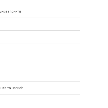
унків і принтів
и
нків та написів