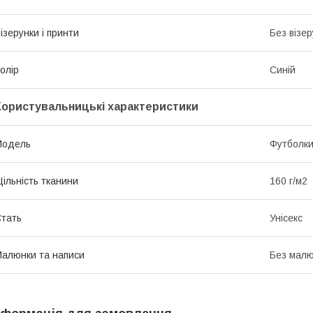
ізерунки і принти
Без візер
олір
Синій
Користувальницькі характеристики
Мoдель
Футболк
ільність тканини
160 г/м2
тать
Унісекс
алюнки та написи
Без малю