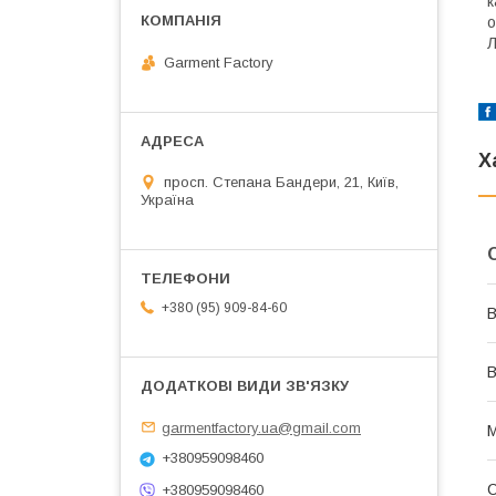
к
о
Л
Garment Factory
Х
просп. Степана Бандери, 21, Київ,
Україна
+380 (95) 909-84-60
В
В
garmentfactory.ua@gmail.com
М
+380959098460
+380959098460