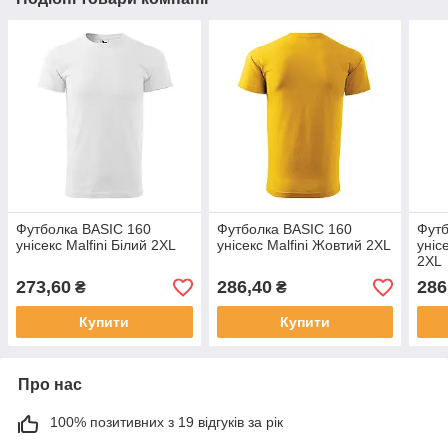
Футболка BASIC 160
Футболка BASIC 160
Футб
унісекс Malfini Білий 2XL
унісекс Malfini Жовтий 2XL
уніс
2XL
273,60
286,40
286
₴
₴
Купити
Купити
Про нас
100% позитивних з 19 відгуків за рік