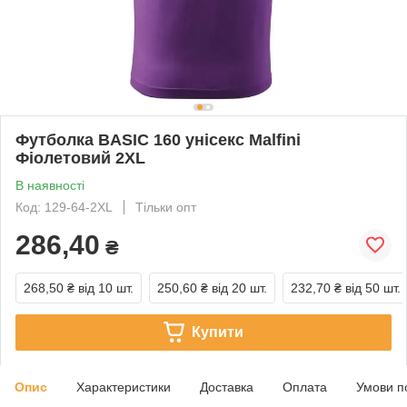
Футболка BASIC 160 унісекс Malfini
Фіолетовий 2XL
В наявності
Код: 129-64-2XL
Тільки опт
286,40
₴
268,50 ₴
від 10 шт.
250,60 ₴
від 20 шт.
232,70 ₴
від 50 шт.
Купити
Опис
Характеристики
Доставка
Оплата
Умови п