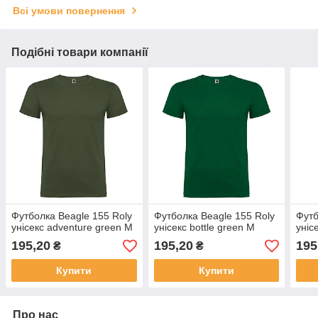
Всі умови повернення
Подібні товари компанії
Футболка Beagle 155 Roly
Футболка Beagle 155 Roly
Футб
унісекс adventure green M
унісекс bottle green M
уніс
195,20
195,20
195
₴
₴
Купити
Купити
Про нас