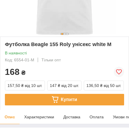
Футболка Beagle 155 Roly унісекс white M
В наявності
Код: 6554-01-M
Тільки опт
168
₴
157,50 ₴
від 10 шт.
147 ₴
від 20 шт.
136,50 ₴
від 50 шт.
Купити
Опис
Характеристики
Доставка
Оплата
Умови п