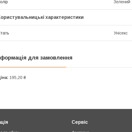
олір
Зелений
Користувальницькі характеристики
тать
Унісекс
нформація для замовлення
іна:
195,20 ₴
ція
Сервіс