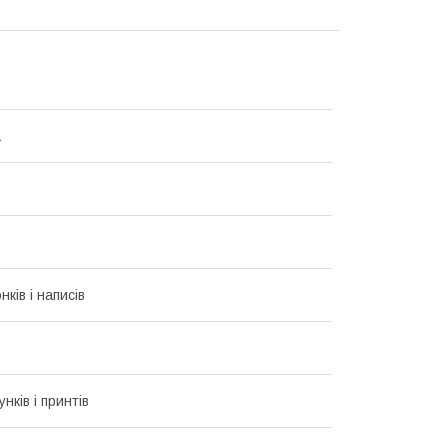
а
ків і написів
унків і принтів