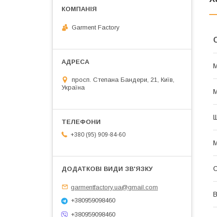
Garment Factory
просп. Степана Бандери, 21, Київ,
Україна
М
Щ
+380 (95) 909-84-60
М
garmentfactory.ua@gmail.com
В
+380959098460
+380959098460