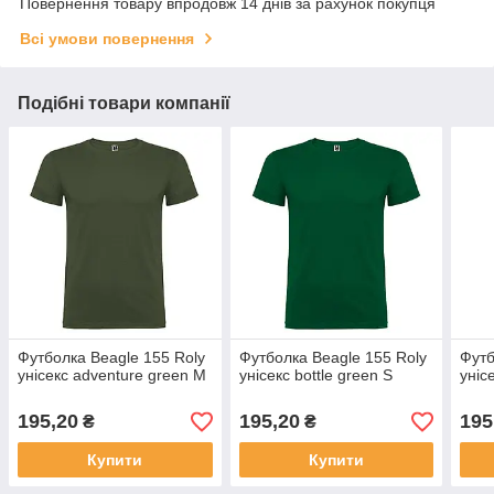
Повернення товару впродовж 14 днів за рахунок покупця
Всі умови повернення
Подібні товари компанії
Футболка Beagle 155 Roly
Футболка Beagle 155 Roly
Футб
унісекс adventure green M
унісекс bottle green S
уніс
195,20
195,20
195
₴
₴
Купити
Купити