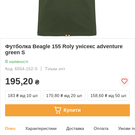
Футболка Beagle 155 Roly унісекс adventure
green S
В наявності
Код: 6554-152-S
Тільки опт
195,20
₴
183 ₴
від 10 шт.
170,80 ₴
від 20 шт.
158,60 ₴
від 50 шт.
Купити
Опис
Характеристики
Доставка
Оплата
Умови п