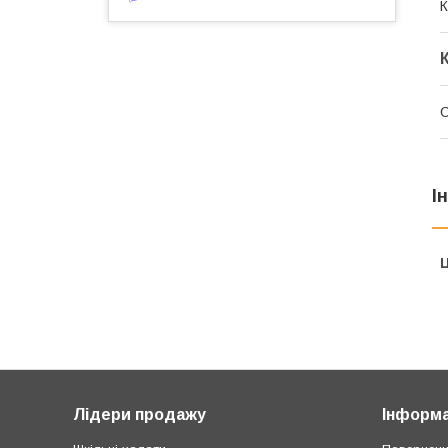
К
С
І
Ц
Лідери продажу
Інформа