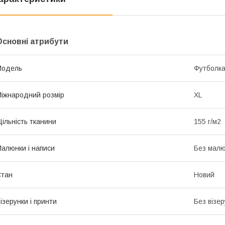
Основні атрибути
Модель
Футболк
іжнародний розмір
XL
ільність тканини
155 г/м2
алюнки і написи
Без малюн
Стан
Новий
ізерунки і принти
Без візер