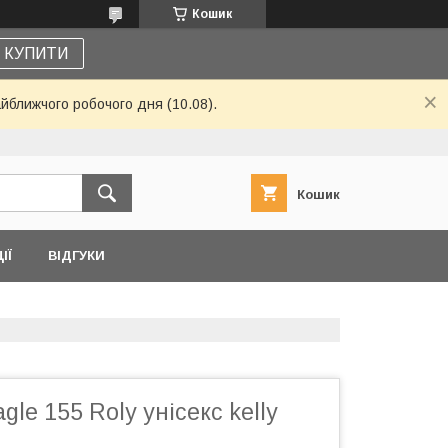
Кошик
КУПИТИ
айближчого робочого дня (10.08).
Кошик
ІЇ
ВІДГУКИ
le 155 Roly унісекс kelly