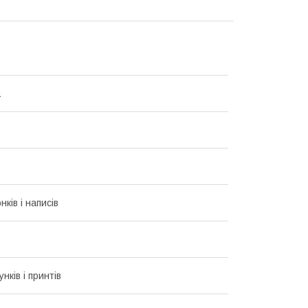
а
ків і написів
унків і принтів