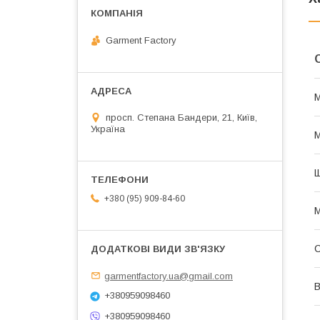
Garment Factory
просп. Степана Бандери, 21, Київ,
Україна
М
Щ
+380 (95) 909-84-60
М
garmentfactory.ua@gmail.com
В
+380959098460
+380959098460