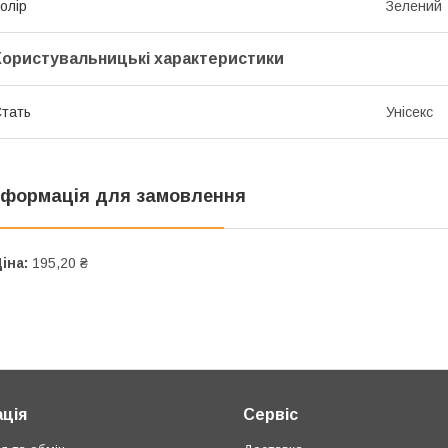
олір
Зелений
Користувальницькі характеристики
тать
Унісекс
нформація для замовлення
іна:
195,20 ₴
ція
Сервіс