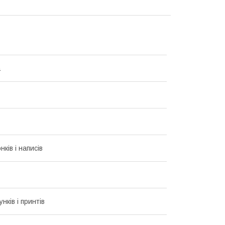
а
ків і написів
унків і принтів