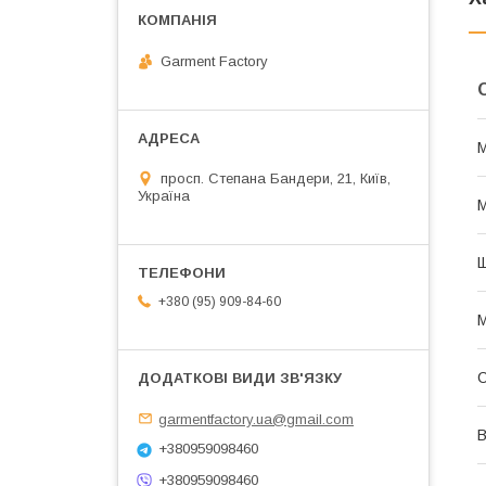
Garment Factory
просп. Степана Бандери, 21, Київ,
Україна
М
Щ
+380 (95) 909-84-60
М
garmentfactory.ua@gmail.com
В
+380959098460
+380959098460