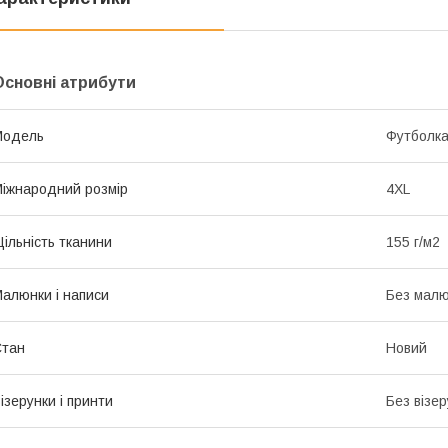
Основні атрибути
Модель
Футболк
іжнародний розмір
4XL
ільність тканини
155 г/м2
алюнки і написи
Без малюн
Стан
Новий
ізерунки і принти
Без візер