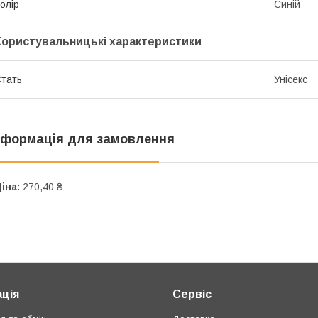
олір
Синій
Користувальницькі характеристики
тать
Унісекс
нформація для замовлення
іна:
270,40 ₴
ція
Сервіс