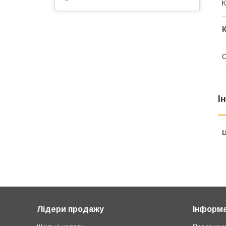
К
С
І
Ц
Лідери продажу
Інформа