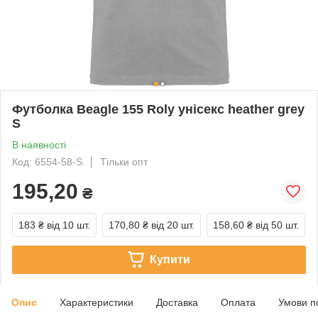
Футболка Beagle 155 Roly унісекс heather grey
S
В наявності
Код: 6554-58-S
Тільки опт
195,20
₴
183 ₴
від 10 шт.
170,80 ₴
від 20 шт.
158,60 ₴
від 50 шт.
Купити
Опис
Характеристики
Доставка
Оплата
Умови п