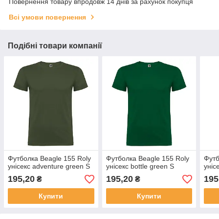
Повернення товару впродовж 14 днів за рахунок покупця
Всі умови повернення
Подібні товари компанії
Футболка Beagle 155 Roly
Футболка Beagle 155 Roly
Футб
унісекс adventure green S
унісекс bottle green S
уніс
195,20
195,20
195
₴
₴
Купити
Купити