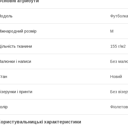
Основні атрибути
Модель
Футболк
іжнародний розмір
M
ільність тканини
155 г/м2
алюнки і написи
Без малюн
Стан
Новий
ізерунки і принти
Без візер
олір
Фіолетов
Користувальницькі характеристики