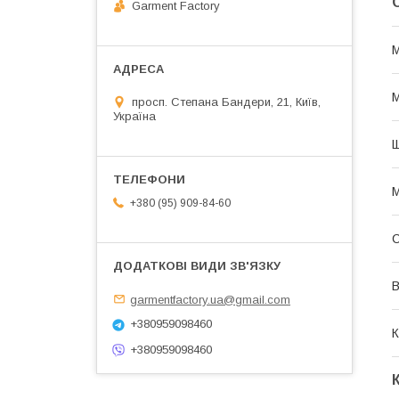
Garment Factory
М
просп. Степана Бандери, 21, Київ,
Україна
Щ
М
+380 (95) 909-84-60
В
garmentfactory.ua@gmail.com
+380959098460
К
+380959098460