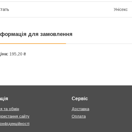
тать
Унісекс
нформація для замовлення
іна:
195,20 ₴
ція
Сервіс
я та обмін
Доставка
ористання сайту
Оплата
конфіденційності