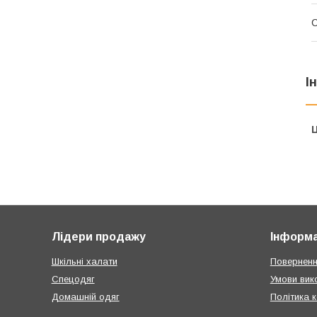
С
І
Ц
Лідери продажу
Інформа
Шкільні халати
Поверненн
Спецодяг
Умови вик
Домашній одяг
Політика 