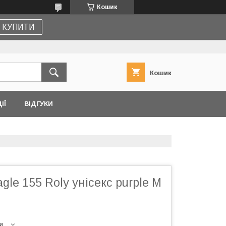
Кошик
КУПИТИ
Кошик
ІЇ
ВІДГУКИ
gle 155 Roly унісекс purple M
и