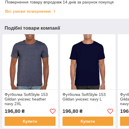
Повернення товару впродовж 14 днів за рахунок покупця
Всі умови повернення
Подібні товари компанії
Футболка SoftStyle 153
Футболка SoftStyle 153
Футб
Gildan унісекс heather
Gildan унісекс navy L
Gild
navy 2XL
navy
196,80
196,80
196
₴
₴
Купити
Купити