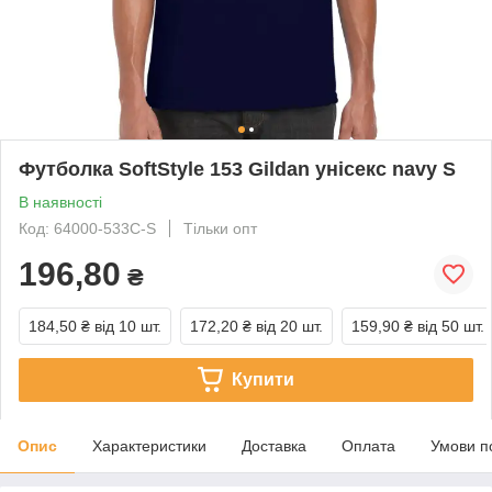
Футболка SoftStyle 153 Gildan унісекс navy S
В наявності
Код: 64000-533C-S
Тільки опт
196,80
₴
184,50 ₴
від 10 шт.
172,20 ₴
від 20 шт.
159,90 ₴
від 50 шт.
Купити
Опис
Характеристики
Доставка
Оплата
Умови п