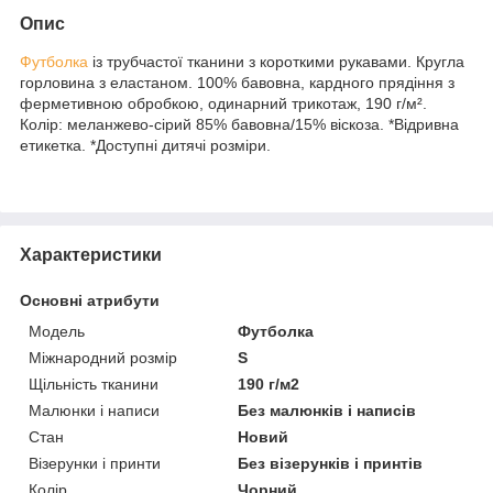
Опис
Футболка
із трубчастої тканини з короткими рукавами. Кругла
горловина з еластаном. 100% бавовна, кардного прядіння з
ферметивною обробкою, одинарний трикотаж, 190 г/м².
Колір: меланжево-сірий 85% бавовна/15% віскоза. *Відривна
етикетка. *Доступні дитячі розміри.
Характеристики
Основні атрибути
Модель
Футболка
Міжнародний розмір
S
Щільність тканини
190 г/м2
Малюнки і написи
Без малюнків і написів
Стан
Новий
Візерунки і принти
Без візерунків і принтів
Колір
Чорний