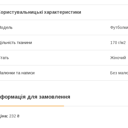
Користувальницькі характеристики
Мoдель
Футболк
ільність тканини
170 г/м2
тать
Жіночий
алюнки та написи
Без малю
нформація для замовлення
іна:
232 ₴