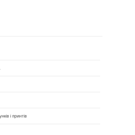
а
унків і принтів