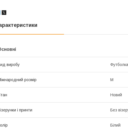
арактеристики
Основні
ид виробу
Футболк
іжнародний розмір
M
Стан
Новий
ізерунки і принти
Без візер
олір
Білий