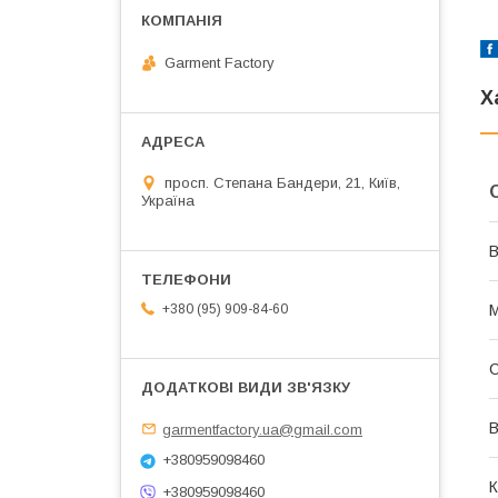
Garment Factory
Х
просп. Степана Бандери, 21, Київ,
Україна
В
М
+380 (95) 909-84-60
В
garmentfactory.ua@gmail.com
+380959098460
К
+380959098460