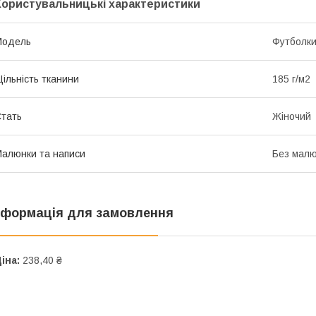
Користувальницькі характеристики
Мoдель
Футболк
ільність тканини
185 г/м2
тать
Жіночий
алюнки та написи
Без малю
нформація для замовлення
іна:
238,40 ₴