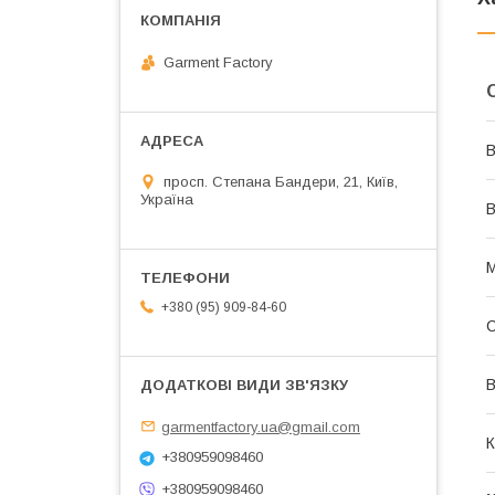
Garment Factory
В
просп. Степана Бандери, 21, Київ,
Україна
В
М
+380 (95) 909-84-60
В
garmentfactory.ua@gmail.com
К
+380959098460
+380959098460