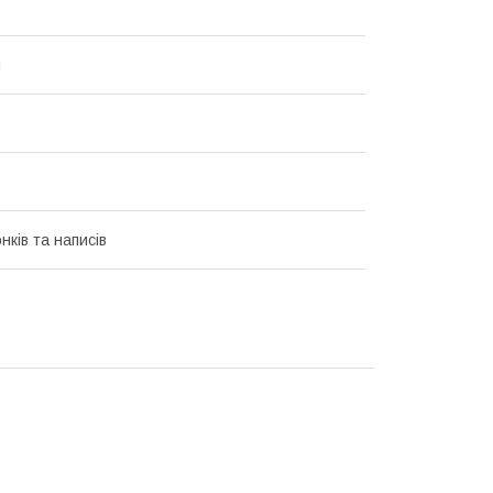
и
нків та написів