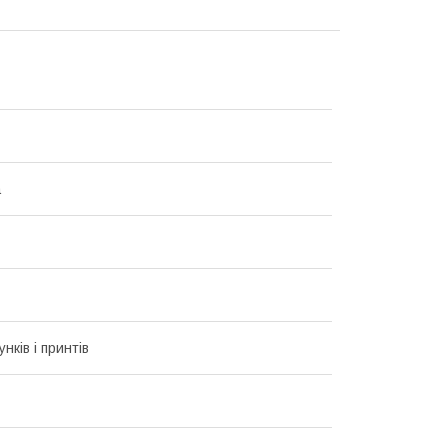
а
унків і принтів