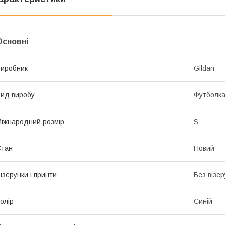
Основні
иробник
Gildan
ид виробу
Футболк
іжнародний розмір
S
Стан
Новий
ізерунки і принти
Без візер
олір
Синій