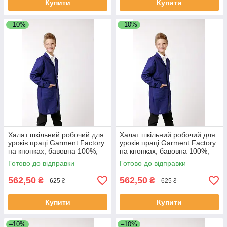
Купити
Купити
–10%
–10%
Халат шкільний робочий для
Халат шкільний робочий для
уроків праці Garment Factory
уроків праці Garment Factory
на кнопках, бавовна 100%,
на кнопках, бавовна 100%,
колір синій, 40 розмір | Халат
колір синій, 42 розмір | Халат
Готово до відправки
Готово до відправки
на працю
на працю
562,50
562,50
₴
₴
625 ₴
625 ₴
Купити
Купити
–10%
–10%