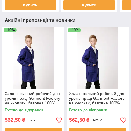
колір чорний, 36 розмір
Купити
Купити
Акційні пропозиції та новинки
–10%
–10%
Халат шкільний робочий для
Халат шкільний робочий для
уроків праці Garment Factory
уроків праці Garment Factory
на кнопках, бавовна 100%,
на кнопках, бавовна 100%,
колір синій, 36 розмір | Халат
колір синій, 38 розмір | Халат
Готово до відправки
Готово до відправки
на працю
на працю
562,50
562,50
₴
₴
625 ₴
625 ₴