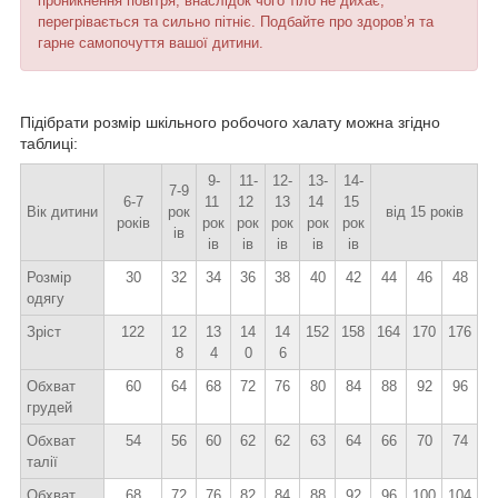
проникнення повітря, внаслідок чого тіло не дихає,
перегрівається та сильно пітніє. Подбайте про здоров’я та
гарне самопочуття вашої дитини.
Підібрати розмір шкільного робочого халату можна згідно
таблиці:
9-
11-
12-
13-
14-
7-9
6-7
11
12
13
14
15
Вік дитини
рок
від 15 років
років
рок
рок
рок
рок
рок
ів
ів
ів
ів
ів
ів
Розмір
30
32
34
36
38
40
42
44
46
48
одягу
Зріст
122
12
13
14
14
152
158
164
170
176
8
4
0
6
Обхват
60
64
68
72
76
80
84
88
92
96
грудей
Обхват
54
56
60
62
62
63
64
66
70
74
талії
Обхват
68
72
76
82
84
88
92
96
100
104