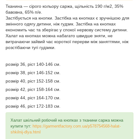
Тканина ― сірого кольору саржа, щільність 190 г/м2, 35%
бавовна, 65% п/е.
Застібується на кнопки. Застібка на кнопках є зручнішою для
змінного одягу дитини, ніж гудзик. Застібка на кнопках
економить час та зберігає у спокої нервову систему дитини.
Халат на кнопках можна набагато швидше зняти, не
витрачаючи зайвий час короткої перерви між заняттями, ніж
розстібаючи тугі гудзики.
розмір 36, ріст 140-146 см.
розмір 38, ріст 146-152 см.
розмір 40, ріст 152-158 см.
розмір 42, ріст 158-164 см.
розмір 44, ріст 164-170 см.
розмір 46, ріст 172-183 см.
Халат шкільний робочий на кнопках з тканини саржа можна
купити тут:
https://garmentfactory.com.ua/p578754568-halat-
shkilnij-dlya.html