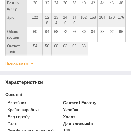
Розмір
30
32
34
36
38
40
42
44
46
48
одягу
Зріст
122
12
13
14
14
152
158
164
170
176
8
4
0
6
Обхват
60
64
68
72
76
80
84
88
92
96
грудей
Обхват
54
56
60
62
62
63
талії
Приховати
Характеристики
Основні
Виробник
Garment Factory
Країна виробник
Україна
Вид виробу
Халат
Стать
Для хлопчиків
Розмір дитячого одягу (за
140