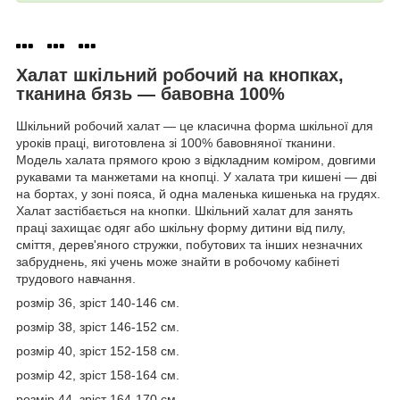
Халат шкільний робочий на кнопках,
тканина бязь — бавовна 100%
Шкільний робочий халат — це класична форма шкільної для
уроків праці, виготовлена зі 100% бавовняної тканини.
Модель халата прямого крою з відкладним коміром, довгими
рукавами та манжетами на кнопці. У халата три кишені — дві
на бортах, у зоні пояса, й одна маленька кишенька на грудях.
Халат застібається на кнопки. Шкільний халат для занять
праці захищає одяг або шкільну форму дитини від пилу,
сміття, дерев'яного стружки, побутових та інших незначних
забруднень, які учень може знайти в робочому кабінеті
трудового навчання.
розмір 36, зріст 140-146 см.
розмір 38, зріст 146-152 см.
розмір 40, зріст 152-158 см.
розмір 42, зріст 158-164 см.
розмір 44, зріст 164-170 см.