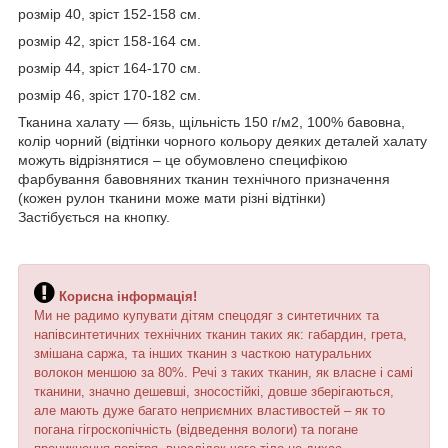
розмір 40, зріст 152-158 см.
розмір 42, зріст 158-164 см.
розмір 44, зріст 164-170 см.
розмір 46, зріст 170-182 см.
Тканина халату ― бязь, щільність 150 г/м2, 100% бавовна,
колір чорний (відтінки чорного кольору деяких деталей халату
можуть відрізнятися – це обумовлено специфікою
фарбування бавовняних тканин технічного призначення
(кожен рулон тканини може мати різні відтінки)
Застібується на кнопку.
Корисна інформація!
Ми не радимо купувати дітям спецодяг з синтетичних та
напівсинтетичних технічних тканин таких як: габардин, грета,
змішана саржа, та інших тканин з часткою натуральних
волокон меншою за 80%. Речі з таких тканин, як власне і самі
тканини, значно дешевші, зносостійкі, довше зберігаються,
але мають дуже багато неприємних властивостей – як то
погана гігроскопічність (відведення вологи) та погане