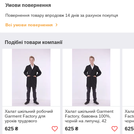
Умови повернення
Повернення товару впродовж 14 днів за рахунок покупця
Всі умови повернення
Подібні товари компанії
Халат шкільний робочий
Халат шкільний Garment
Хала
Garment Factory для
Factory, бавовна 100%,
Fact
уроків трудового
чорній на липучці, 42
чорн
навчання, халат на
розмір | Халат на праці
розм
625
625
625
₴
₴
працю, тканина саржа,