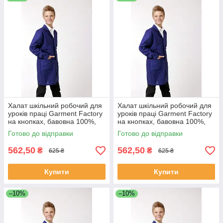
Халат шкільний робочий для
Халат шкільний робочий для
уроків праці Garment Factory
уроків праці Garment Factory
на кнопках, бавовна 100%,
на кнопках, бавовна 100%,
колір синій, 44 розмір | Халат
колір синій, 46 розмір | Халат
Готово до відправки
Готово до відправки
на працю
на працю
562,50
562,50
₴
₴
625 ₴
625 ₴
Купити
Купити
–10%
–10%