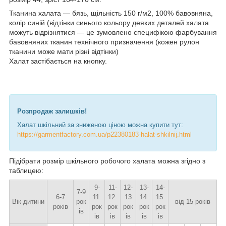
Тканина халата — бязь, щільність 150 г/м2, 100% бавовняна,
колір синій (відтінки синього кольору деяких деталей халата
можуть відрізнятися — це зумовлено специфікою фарбування
бавовняних тканин технічного призначення (кожен рулон
тканини може мати різні відтінки)
Халат застібається на кнопку.
Розпродаж залишків!
Халат шкільний за зниженою ціною можна купити тут:
https://garmentfactory.com.ua/p22380183-halat-shkilnij.html
Підібрати розмір шкільного робочого халата можна згідно з
таблицею:
9-
11-
12-
13-
14-
7-9
6-7
11
12
13
14
15
Вік дитини
рок
від 15 років
років
рок
рок
рок
рок
рок
ів
ів
ів
ів
ів
ів